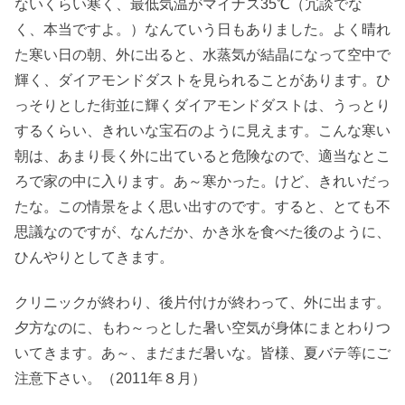
ないくらい寒く、最低気温がマイナス35℃（冗談でな
く、本当ですよ。）なんていう日もありました。よく晴れ
た寒い日の朝、外に出ると、水蒸気が結晶になって空中で
輝く、ダイアモンドダストを見られることがあります。ひ
っそりとした街並に輝くダイアモンドダストは、うっとり
するくらい、きれいな宝石のように見えます。こんな寒い
朝は、あまり長く外に出ていると危険なので、適当なとこ
ろで家の中に入ります。あ～寒かった。けど、きれいだっ
たな。この情景をよく思い出すのです。すると、とても不
思議なのですが、なんだか、かき氷を食べた後のように、
ひんやりとしてきます。
クリニックが終わり、後片付けが終わって、外に出ます。
夕方なのに、もわ～っとした暑い空気が身体にまとわりつ
いてきます。あ～、まだまだ暑いな。皆様、夏バテ等にご
注意下さい。
（2011年８月）