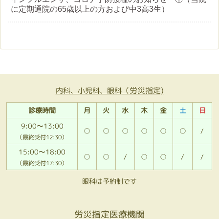
に定期通院の65歳以上の方および中3高3生）
（労災指定)
内科、小児科、眼科
診療時間
月
火
水
木
金
土
日
9:00〜13:00
○
○
○
○
○
○
/
（最終受付12:30）
15:00〜18:00
○
○
/
○
○
/
/
（最終受付17:30）
眼科は予約制です
労災指定医療機関