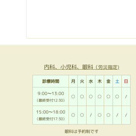
内科、小児科、眼科
（労災指定)
診療時間
月
火
水
木
金
土
日
9:00〜13:00
○
○
○
○
○
○
/
（最終受付12:30）
15:00〜18:00
○
○
/
○
○
/
/
（最終受付17:30）
眼科は予約制です