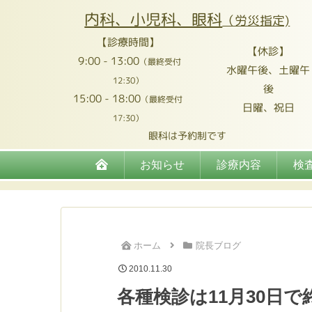
内科、小児科、眼科
（労災指定)
【診療時間】
【休診】
9:00 - 13:00
（最終受付
水曜午後、土曜午
12:30）
後
15:00 - 18:00
（最終受付
日曜、祝日
17:30）
眼科は予約制です
お知らせ
診療内容
検
ホーム
院長ブログ
2010.11.30
各種検診は11月30日