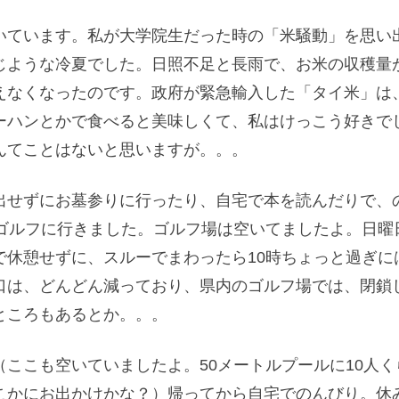
いています。私が大学院生だった時の「米騒動」を思い
じような冷夏でした。日照不足と長雨で、お米の収穫量
えなくなったのです。政府が緊急輸入した「タイ米」は
ーハンとかで食べると美味しくて、私はけっこう好きで
んてことはないと思いますが。。。
出せずにお墓参りに行ったり、自宅で本を読んだりで、
はゴルフに行きました。ゴルフ場は空いてましたよ。日曜
で休憩せずに、スルーでまわったら10時ちょっと過ぎに
口は、どんどん減っており、県内のゴルフ場では、閉鎖
ところもあるとか。。。
ここも空いていましたよ。50メートルプールに10人く
こかにお出かけかな？）帰ってから自宅でのんびり。休