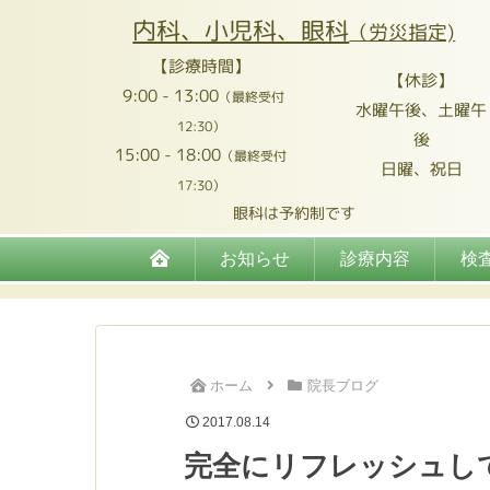
内科、小児科、眼科
（労災指定)
【診療時間】
【休診】
9:00 - 13:00
（最終受付
水曜午後、土曜午
12:30）
後
15:00 - 18:00
（最終受付
日曜、祝日
17:30）
眼科は予約制です
お知らせ
診療内容
検
ホーム
院長ブログ
2017.08.14
完全にリフレッシュし