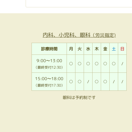
内科、小児科、眼科
（労災指定)
診療時間
月
火
水
木
金
土
日
9:00〜13:00
○
○
○
○
○
○
/
（最終受付12:30）
15:00〜18:00
○
○
/
○
○
/
/
（最終受付17:30）
眼科は予約制です