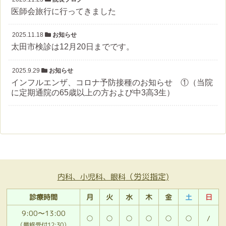
医師会旅行に行ってきました
2025.11.18
お知らせ
太田市検診は12月20日までです。
2025.9.29
お知らせ
インフルエンザ、コロナ予防接種のお知らせ ①（当院
に定期通院の65歳以上の方および中3高3生）
（労災指定)
内科、小児科、眼科
診療時間
月
火
水
木
金
土
日
9:00〜13:00
○
○
○
○
○
○
/
（最終受付12:30）