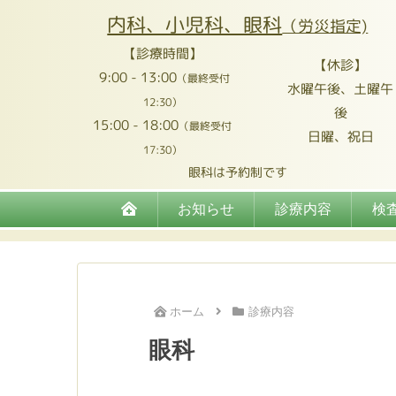
内科、小児科、眼科
（労災指定)
【診療時間】
【休診】
9:00 - 13:00
（最終受付
水曜午後、土曜午
12:30）
後
15:00 - 18:00
（最終受付
日曜、祝日
17:30）
眼科は予約制です
お知らせ
診療内容
検
ホーム
診療内容
眼科