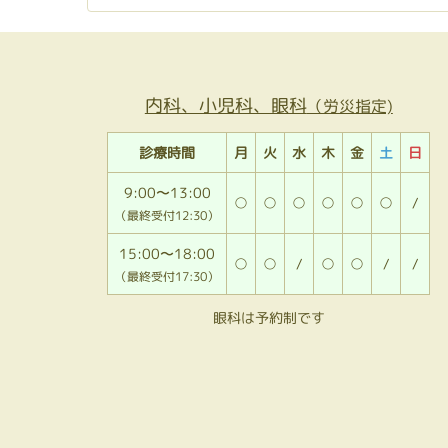
内科、小児科、眼科
（労災指定)
診療時間
月
火
水
木
金
土
日
9:00〜13:00
○
○
○
○
○
○
/
（最終受付12:30）
15:00〜18:00
○
○
/
○
○
/
/
（最終受付17:30）
眼科は予約制です